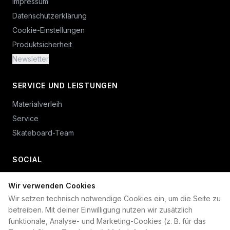
Impressum
Datenschutzerklärung
Cookie-Einstellungen
Produktsicherheit
Newsletter
SERVICE UND LEISTUNGEN
Materialverleih
Service
Skateboard-Team
SOCIAL
Wir verwenden Cookies
+49 234 687 00 38
Wir setzen technisch notwendige Cookies ein, um die Seite zu
shop@plan-b-funsport.de
betreiben. Mit deiner Einwilligung nutzen wir zusätzlich
funktionale, Analyse- und Marketing-Cookies (z. B. für das
Sichere Zahlung mit: