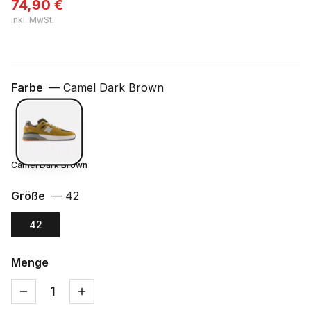
74,90
€
inkl. MwSt.
Farbe
—
Camel Dark Brown
Camel Dark Brown
Größe
—
42
42
Menge
1