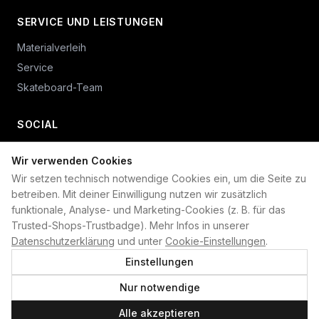
SERVICE UND LEISTUNGEN
Materialverleih
Service
Skateboard-Team
SOCIAL
Wir verwenden Cookies
+49 234 687 00 38
Wir setzen technisch notwendige Cookies ein, um die Seite zu
shop@plan-b-funsport.de
betreiben. Mit deiner Einwilligung nutzen wir zusätzlich
funktionale, Analyse- und Marketing-Cookies (z. B. für das
Sichere Zahlung mit:
Trusted-Shops-Trustbadge). Mehr Infos in unserer
Datenschutzerklärung
und unter
Cookie-Einstellungen
.
Einstellungen
Nur notwendige
©
2026
Plan B. Alle Rechte vorbehalten.
Alle akzeptieren