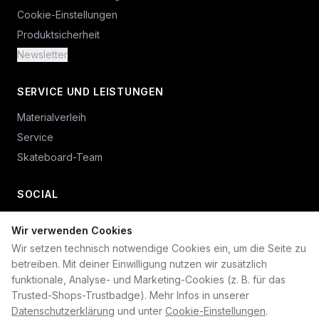
Cookie-Einstellungen
Produktsicherheit
Newsletter
SERVICE UND LEISTUNGEN
Materialverleih
Service
Skateboard-Team
SOCIAL
Wir verwenden Cookies
+49 234 687 00 38
Wir setzen technisch notwendige Cookies ein, um die Seite zu
shop@plan-b-funsport.de
betreiben. Mit deiner Einwilligung nutzen wir zusätzlich
funktionale, Analyse- und Marketing-Cookies (z. B. für das
Sichere Zahlung mit:
Trusted-Shops-Trustbadge). Mehr Infos in unserer
Datenschutzerklärung
und unter
Cookie-Einstellungen
.