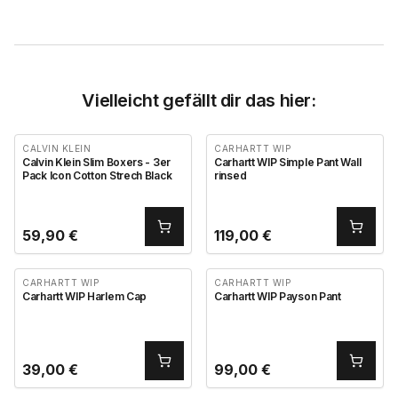
Vielleicht gefällt dir das hier:
CALVIN KLEIN
CARHARTT WIP
Calvin Klein Slim Boxers - 3er
Carhartt WIP Simple Pant Wall
Pack Icon Cotton Strech Black
rinsed
59,90
€
119,00
€
CARHARTT WIP
CARHARTT WIP
Carhartt WIP Harlem Cap
Carhartt WIP Payson Pant
39,00
€
99,00
€