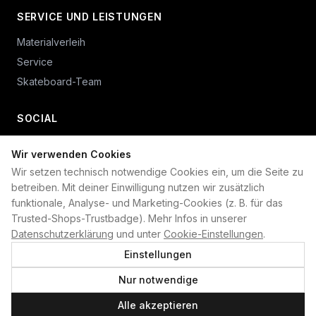
SERVICE UND LEISTUNGEN
Materialverleih
Service
Skateboard-Team
SOCIAL
Wir verwenden Cookies
+49 234 687 00 38
Wir setzen technisch notwendige Cookies ein, um die Seite zu
shop@plan-b-funsport.de
betreiben. Mit deiner Einwilligung nutzen wir zusätzlich
funktionale, Analyse- und Marketing-Cookies (z. B. für das
Sichere Zahlung mit:
Trusted-Shops-Trustbadge). Mehr Infos in unserer
Datenschutzerklärung
und unter
Cookie-Einstellungen
.
Einstellungen
Nur notwendige
©
2026
Plan B. Alle Rechte vorbehalten.
Alle akzeptieren