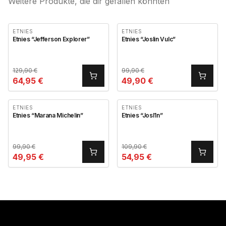
Weitere Produkte, die dir gefallen könnten
ETNIES
ETNIES
Etnies “Jefferson Explorer”
Etnies “Joslin Vulc”
129,90
€
99,90
€
64,95
€
49,90
€
ETNIES
ETNIES
Etnies “Marana Michelin”
Etnies “Josl1n”
99,90
€
109,90
€
49,95
€
54,95
€