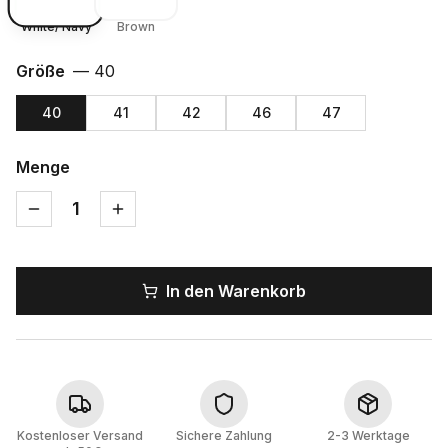
White/ Navy
Brown
Größe
—
40
40
41
42
46
47
Menge
1
In den Warenkorb
Kostenloser Versand
Sichere Zahlung
2-3 Werktage