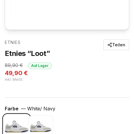
ETNIES
Teilen
Etnies “Loot”
89,90
€
Auf Lager
49,90
€
inkl. MwSt.
Farbe
—
White/ Navy