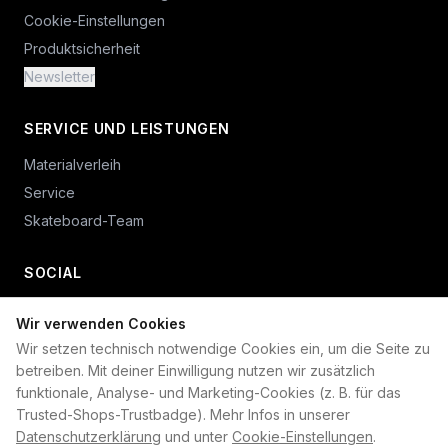
Cookie-Einstellungen
Produktsicherheit
Newsletter
SERVICE UND LEISTUNGEN
Materialverleih
Service
Skateboard-Team
SOCIAL
Wir verwenden Cookies
+49 234 687 00 38
Wir setzen technisch notwendige Cookies ein, um die Seite zu
shop@plan-b-funsport.de
betreiben. Mit deiner Einwilligung nutzen wir zusätzlich
funktionale, Analyse- und Marketing-Cookies (z. B. für das
Sichere Zahlung mit:
Trusted-Shops-Trustbadge). Mehr Infos in unserer
Datenschutzerklärung
und unter
Cookie-Einstellungen
.