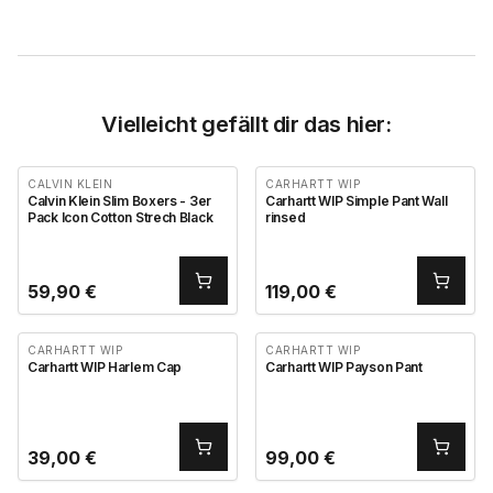
Vielleicht gefällt dir das hier:
CALVIN KLEIN
CARHARTT WIP
Calvin Klein Slim Boxers - 3er
Carhartt WIP Simple Pant Wall
Pack Icon Cotton Strech Black
rinsed
59,90
€
119,00
€
CARHARTT WIP
CARHARTT WIP
Carhartt WIP Harlem Cap
Carhartt WIP Payson Pant
39,00
€
99,00
€