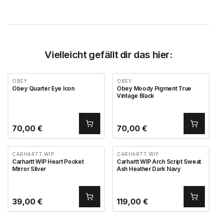
Vielleicht gefällt dir das hier:
OBEY
OBEY
Obey Quarter Eye Icon
Obey Moody Pigment True
Vintage Black
70,00
€
70,00
€
CARHARTT WIP
CARHARTT WIP
Carhartt WIP Heart Pocket
Carhartt WIP Arch Script Sweat
Mirror Silver
Ash Heather Dark Navy
39,00
€
119,00
€