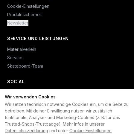
Cookie-Einstellungen
Produktsicherheit
Newsletter
SERVICE UND LEISTUNGEN
Materialverleih
Service
Skateboard-Team
SOCIAL
Wir verwenden Cookies
+49 234 687 00 38
Wir setzen technisch notwendige Cookies ein, um die Seite zu
shop@plan-b-funsport.de
betreiben. Mit deiner Einwilligung nutzen wir zusätzlich
funktionale, Analyse- und Marketing-Cookies (z. B. für das
Sichere Zahlung mit:
Trusted-Shops-Trustbadge). Mehr Infos in unserer
Datenschutzerklärung
und unter
Cookie-Einstellungen
.