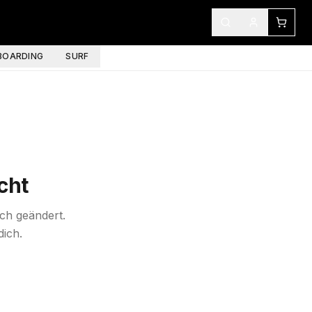
OARDING
SURF
cht
ich geändert.
dich.