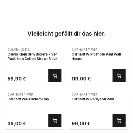
Vielleicht gefällt dir das hier:
CALVIN KLEIN
CARHARTT WIP
Calvin Klein Slim Boxers - 3er
Carhartt WIP Simple Pant Wall
Pack Icon Cotton Strech Black
rinsed
59,90
€
119,00
€
CARHARTT WIP
CARHARTT WIP
Carhartt WIP Harlem Cap
Carhartt WIP Payson Pant
39,00
€
99,00
€