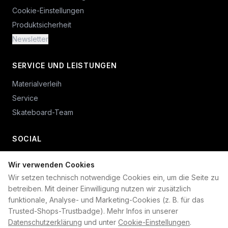
Cookie-Einstellungen
Produktsicherheit
Newsletter
SERVICE UND LEISTUNGEN
Materialverleih
Service
Skateboard-Team
SOCIAL
Wir verwenden Cookies
+49 234 687 00 38
Wir setzen technisch notwendige Cookies ein, um die Seite zu
shop@plan-b-funsport.de
betreiben. Mit deiner Einwilligung nutzen wir zusätzlich
funktionale, Analyse- und Marketing-Cookies (z. B. für das
Sichere Zahlung mit:
Trusted-Shops-Trustbadge). Mehr Infos in unserer
Datenschutzerklärung
und unter
Cookie-Einstellungen
.