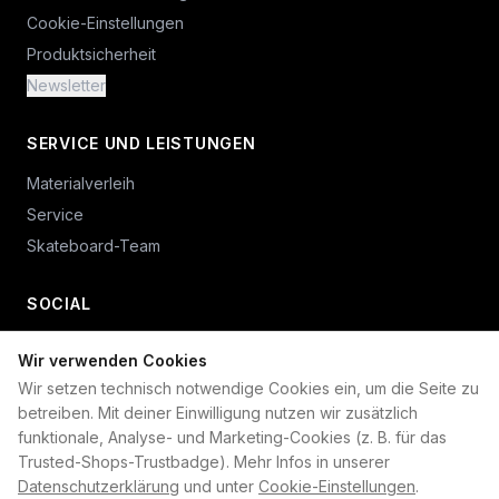
Cookie-Einstellungen
Produktsicherheit
Newsletter
SERVICE UND LEISTUNGEN
Materialverleih
Service
Skateboard-Team
SOCIAL
Wir verwenden Cookies
+49 234 687 00 38
Wir setzen technisch notwendige Cookies ein, um die Seite zu
shop@plan-b-funsport.de
betreiben. Mit deiner Einwilligung nutzen wir zusätzlich
funktionale, Analyse- und Marketing-Cookies (z. B. für das
Sichere Zahlung mit:
Trusted-Shops-Trustbadge). Mehr Infos in unserer
Datenschutzerklärung
und unter
Cookie-Einstellungen
.