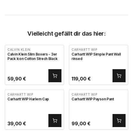
Vielleicht gefällt dir das hier:
CALVIN KLEIN
CARHARTT WIP
Calvin Klein Slim Boxers - 3er
Carhartt WIP Simple Pant Wall
Pack Icon Cotton Strech Black
rinsed
59,90
€
119,00
€
CARHARTT WIP
CARHARTT WIP
Carhartt WIP Harlem Cap
Carhartt WIP Payson Pant
39,00
€
99,00
€