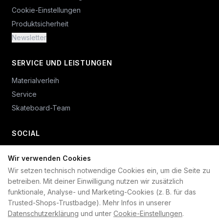
Cookie-Einstellungen
Produktsicherheit
Newsletter
SERVICE UND LEISTUNGEN
Materialverleih
Service
Skateboard-Team
SOCIAL
Wir verwenden Cookies
+49 234 687 00 38
Wir setzen technisch notwendige Cookies ein, um die Seite zu
shop@plan-b-funsport.de
betreiben. Mit deiner Einwilligung nutzen wir zusätzlich
funktionale, Analyse- und Marketing-Cookies (z. B. für das
Sichere Zahlung mit:
Trusted-Shops-Trustbadge). Mehr Infos in unserer
Datenschutzerklärung
und unter
Cookie-Einstellungen
.