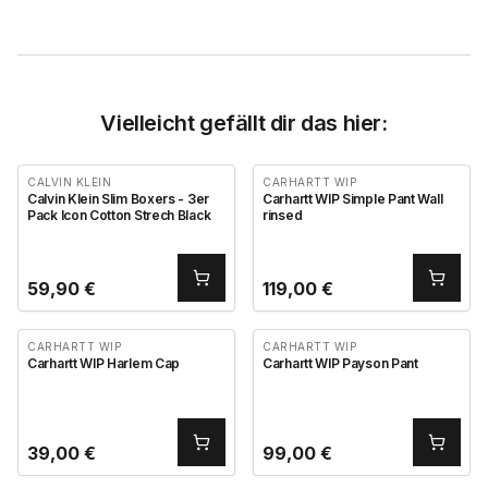
Vielleicht gefällt dir das hier:
CALVIN KLEIN
CARHARTT WIP
Calvin Klein Slim Boxers - 3er
Carhartt WIP Simple Pant Wall
Pack Icon Cotton Strech Black
rinsed
59,90
€
119,00
€
CARHARTT WIP
CARHARTT WIP
Carhartt WIP Harlem Cap
Carhartt WIP Payson Pant
39,00
€
99,00
€