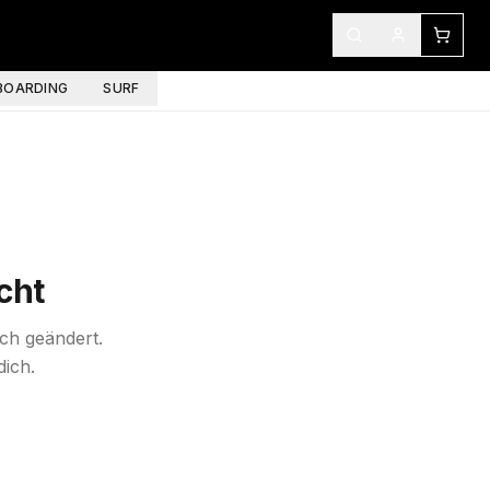
OARDING
SURF
cht
ich geändert.
dich.