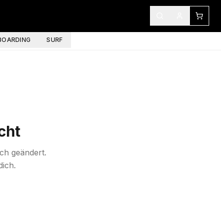
OARDING
SURF
cht
ich geändert.
dich.