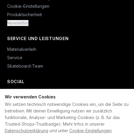
Cookie-Einstellungen
Produktsicherheit
Newsletter
SERVICE UND LEISTUNGEN
Materialverleih
Service
Skateboard-Team
SOCIAL
Wir verwenden Cookies
+49 234 687 00 38
Wir setzen technisch notwendige Cookies ein, um die Seite zu
shop@plan-b-funsport.de
betreiben. Mit deiner Einwilligung nutzen wir zusätzlich
funktionale, Analyse- und Marketing-Cookies (z. B. für das
Sichere Zahlung mit:
Trusted-Shops-Trustbadge). Mehr Infos in unserer
Datenschutzerklärung
und unter
Cookie-Einstellungen
.