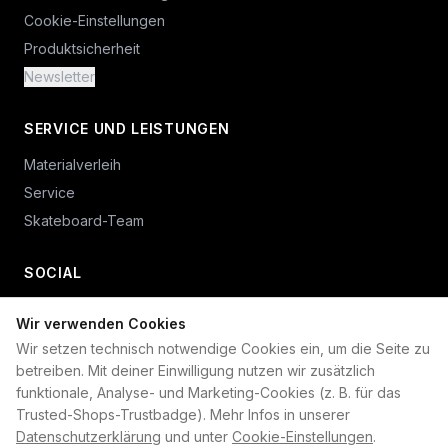
Cookie-Einstellungen
Produktsicherheit
Newsletter
SERVICE UND LEISTUNGEN
Materialverleih
Service
Skateboard-Team
SOCIAL
Wir verwenden Cookies
+49 234 687 00 38
Wir setzen technisch notwendige Cookies ein, um die Seite zu
shop@plan-b-funsport.de
betreiben. Mit deiner Einwilligung nutzen wir zusätzlich
funktionale, Analyse- und Marketing-Cookies (z. B. für das
Sichere Zahlung mit:
Trusted-Shops-Trustbadge). Mehr Infos in unserer
Datenschutzerklärung
und unter
Cookie-Einstellungen
.