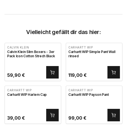
Vielleicht gefällt dir das hier:
CALVIN KLEIN
CARHARTT WIP
Calvin Klein Slim Boxers - 3er
Carhartt WIP Simple Pant Wall
Pack Icon Cotton Strech Black
rinsed
59,90
€
119,00
€
CARHARTT WIP
CARHARTT WIP
Carhartt WIP Harlem Cap
Carhartt WIP Payson Pant
39,00
€
99,00
€