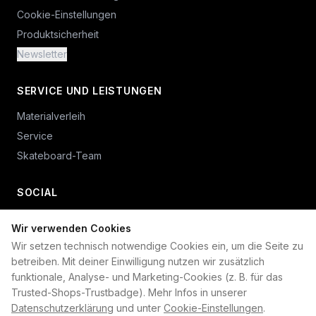
Cookie-Einstellungen
Produktsicherheit
Newsletter
SERVICE UND LEISTUNGEN
Materialverleih
Service
Skateboard-Team
SOCIAL
Wir verwenden Cookies
+49 234 687 00 38
Wir setzen technisch notwendige Cookies ein, um die Seite zu
shop@plan-b-funsport.de
betreiben. Mit deiner Einwilligung nutzen wir zusätzlich
funktionale, Analyse- und Marketing-Cookies (z. B. für das
Sichere Zahlung mit:
Trusted-Shops-Trustbadge). Mehr Infos in unserer
Datenschutzerklärung
und unter
Cookie-Einstellungen
.