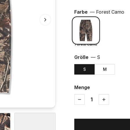
Farbe
—
Forest Camo
Forest Camo
Größe
—
S
S
M
Menge
1