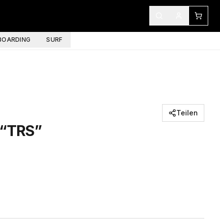
OARDING
SURF
Teilen
 “TRS”