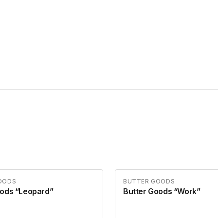
OODS
BUTTER GOODS
oods “Leopard”
Butter Goods “Work”