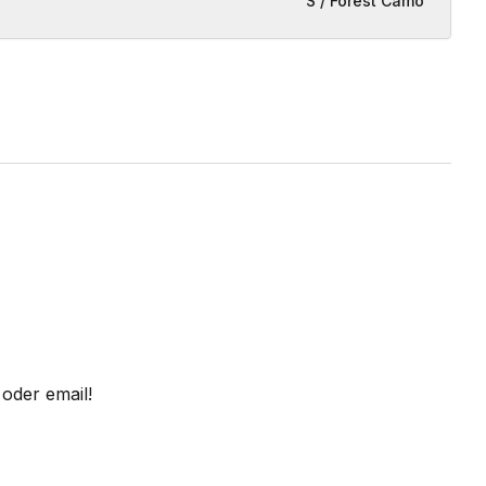
S / Forest Camo
oder email!