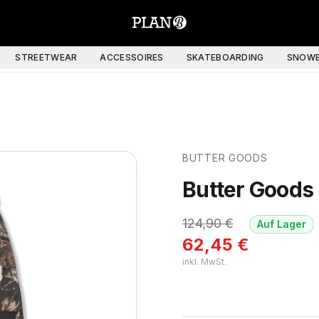
STREETWEAR
ACCESSOIRES
SKATEBOARDING
SNOWB
BUTTER GOODS
Butter Goods
124,90
€
Auf Lager
62,45
€
inkl. MwSt.