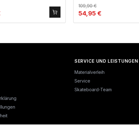
109,90
€
€
54,95
€
SERVICE UND LEISTUNGEN
Materialverleih
Service
Skateboard-Team
rklärung
llungen
heit