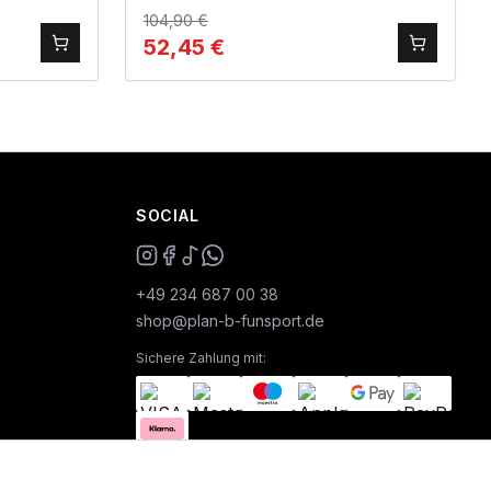
104,90
€
52,45
€
SOCIAL
+49 234 687 00 38
shop@plan-b-funsport.de
Sichere Zahlung mit: