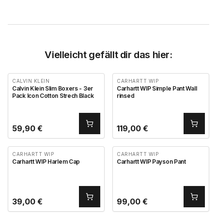
Vielleicht gefällt dir das hier:
CALVIN KLEIN
CARHARTT WIP
Calvin Klein Slim Boxers - 3er
Carhartt WIP Simple Pant Wall
Pack Icon Cotton Strech Black
rinsed
59,90
€
119,00
€
CARHARTT WIP
CARHARTT WIP
Carhartt WIP Harlem Cap
Carhartt WIP Payson Pant
39,00
€
99,00
€