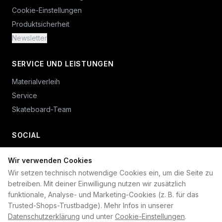
Cookie-Einstellungen
Produktsicherheit
Newsletter
SERVICE UND LEISTUNGEN
Materialverleih
Service
Skateboard-Team
SOCIAL
Wir verwenden Cookies
+49 234 687 00 38
Wir setzen technisch notwendige Cookies ein, um die Seite zu
shop@plan-b-funsport.de
betreiben. Mit deiner Einwilligung nutzen wir zusätzlich
funktionale, Analyse- und Marketing-Cookies (z. B. für das
Sichere Zahlung mit:
Trusted-Shops-Trustbadge). Mehr Infos in unserer
Datenschutzerklärung
und unter
Cookie-Einstellungen
.