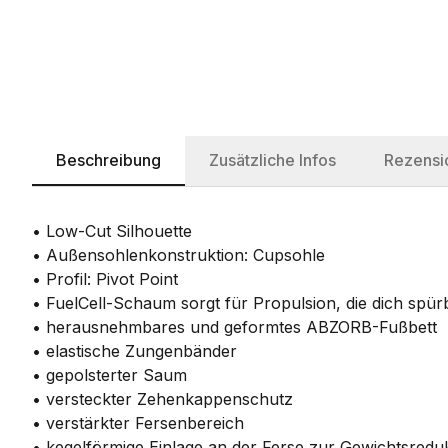
Beschreibung
Zusätzliche Infos
Rezensi
• Low-Cut Silhouette
• Außensohlenkonstruktion: Cupsohle
• Profil: Pivot Point
• FuelCell-Schaum sorgt für Propulsion, die dich spü
• herausnehmbares und geformtes ABZORB-Fußbett
• elastische Zungenbänder
• gepolsterter Saum
• versteckter Zehenkappenschutz
• verstärkter Fersenbereich
• kegelförmige Einlage an der Ferse zur Gewichtsredu