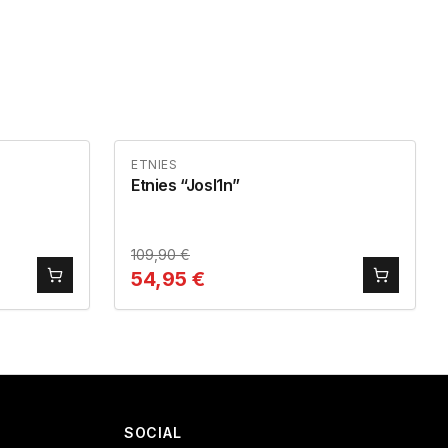
ETNIES
Etnies “Josl1n”
109,90
€
54,95
€
SOCIAL