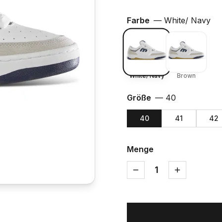
Farbe
—
White/ Navy
White/ Navy
Brown
Größe
—
40
40
41
42
Menge
1