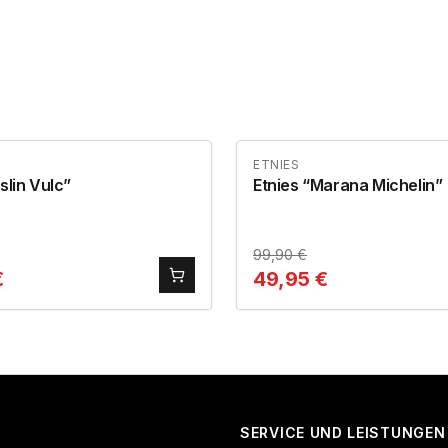
ETNIES
slin Vulc”
Etnies “Marana Michelin”
99,90
€
€
49,95
€
SERVICE UND LEISTUNGEN