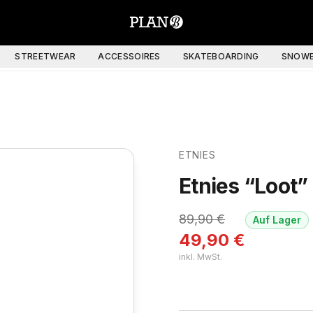
STREETWEAR
ACCESSOIRES
SKATEBOARDING
SNOWB
ETNIES
Etnies “Loot”
89,90
€
Auf Lager
49,90
€
inkl. MwSt.