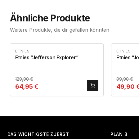
Ähnliche Produkte
Weitere Produkte, die dir gefallen könnten
ETNIES
ETNIES
Etnies “Jefferson Explorer”
Etnies “Jo
129,90
€
99,90
€
64,95
€
49,90
DAS WICHTIGSTE ZUERST
PLAN B