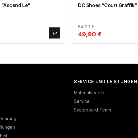
 “Ascend Le”
DC Shoes “Court Graffik”
84,90
€
49,90
€
SERVICE UND LEISTUNGEN
Materialverleih
Service
Skateboard-Team
rklärung
llungen
heit