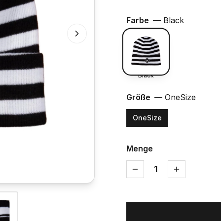
Farbe
—
Black
Black
Größe
—
OneSize
OneSize
Menge
1