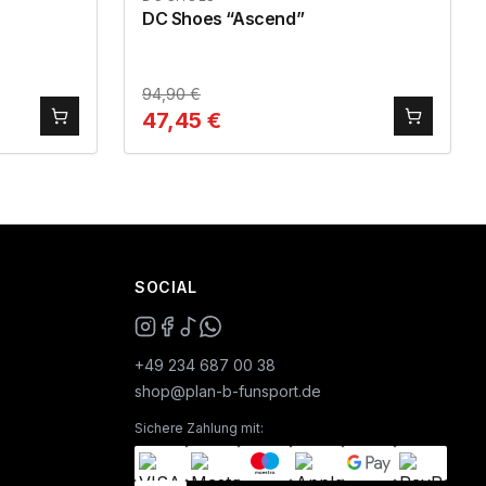
DC Shoes “Ascend”
94,90
€
47,45
€
SOCIAL
+49 234 687 00 38
shop@plan-b-funsport.de
Sichere Zahlung mit: