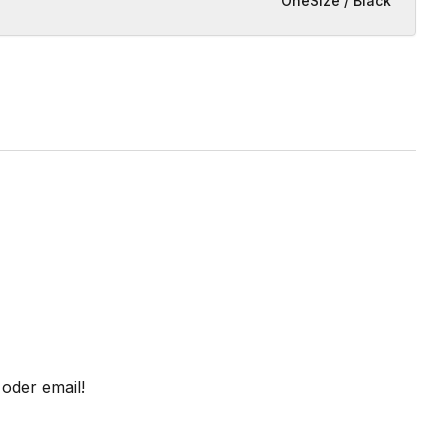
OneSize / Black
oder email!