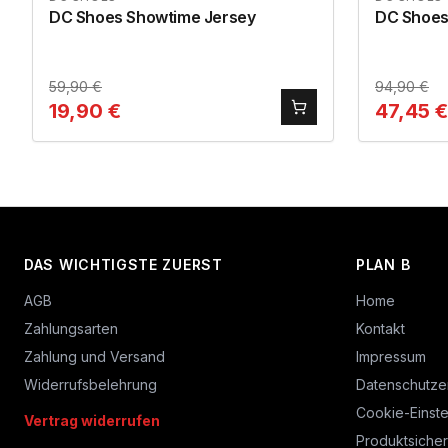
DC Shoes Showtime Jersey
DC Shoes
59,90
€
94,90
€
19,90
€
47,45
€
DAS WICHTIGSTE ZUERST
PLAN B
AGB
Home
Zahlungsarten
Kontakt
Zahlung und Versand
Impressum
Widerrufsbelehrung
Datenschutze
Cookie-Einste
Vertrag widerrufen
Produktsicher