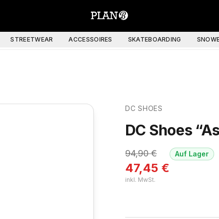
STREETWEAR
ACCESSOIRES
SKATEBOARDING
SNOWB
DC SHOES
DC Shoes “A
94,90
€
Auf Lager
47,45
€
inkl. MwSt.