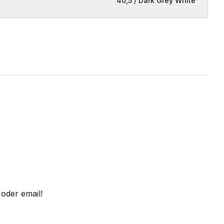
40,5 / Dark Grey White
oder email!