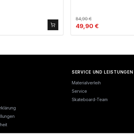
84,90
€
49,90
€
SERVICE UND LEISTUNGEN
Materialverleih
Service
Skateboard-Team
rklärung
llungen
heit