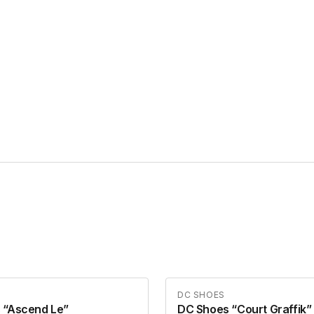
DC SHOES
 “Ascend Le”
DC Shoes “Court Graffik”