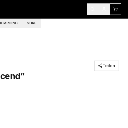
OARDING
SURF
Teilen
scend”