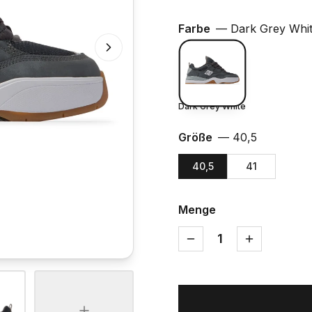
Farbe
—
Dark Grey Whi
Dark Grey White
Größe
—
40,5
40,5
41
Menge
1