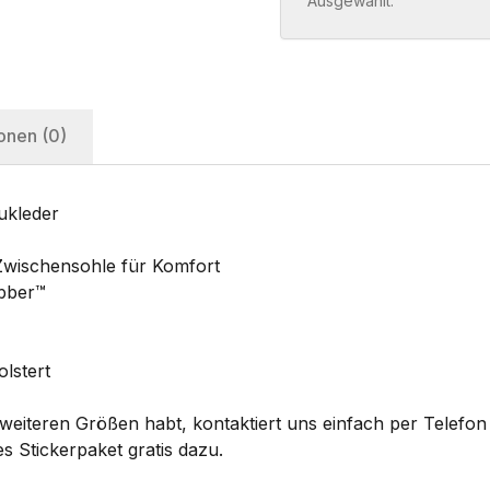
Ausgewählt:
onen (0)
ukleder
Zwischensohle für Komfort
bber™
lstert
eiteren Größen habt, kontaktiert uns einfach per Telefon 
s Stickerpaket gratis dazu.