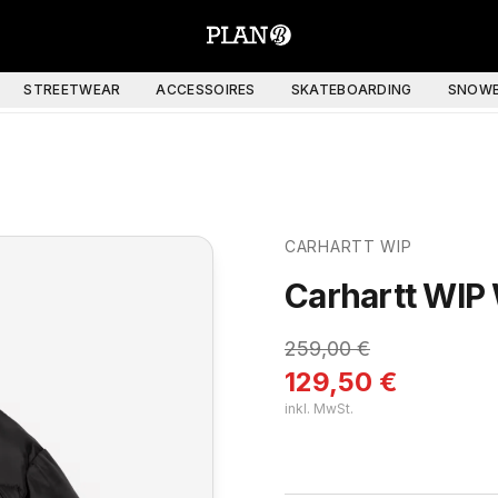
STREETWEAR
ACCESSOIRES
SKATEBOARDING
SNOWB
CARHARTT WIP
Carhartt WIP
259,00
€
129,50
€
inkl. MwSt.