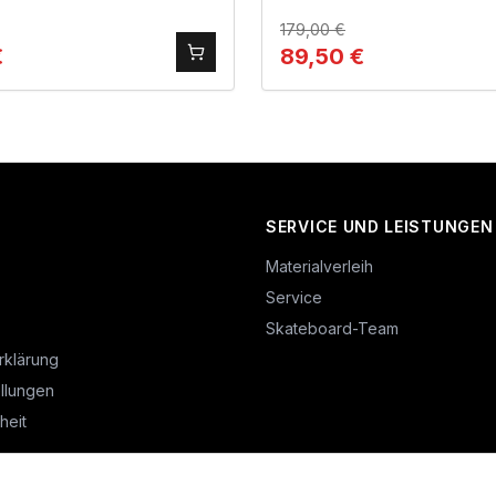
179,00
€
€
89,50
€
SERVICE UND LEISTUNGEN
Materialverleih
Service
Skateboard-Team
rklärung
llungen
heit