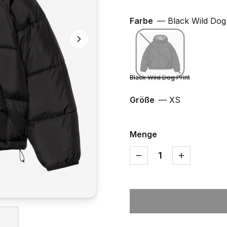
Farbe
—
Black Wild Dog 
Black Wild Dog Print
Größe
—
XS
Menge
1