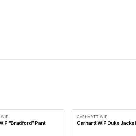
 WIP
CARHARTT WIP
WIP “Bradford” Pant
Carhartt WIP Duke Jacke