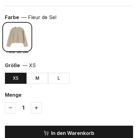
Farbe
—
Fleur de Sel
Fleur de Sel
Größe
—
XS
XS
M
L
Menge
1
In den Warenkorb