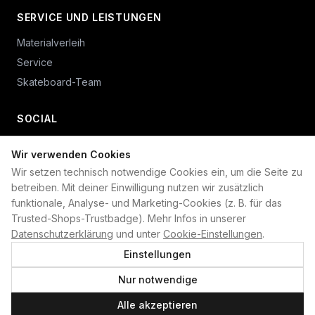
SERVICE UND LEISTUNGEN
Materialverleih
Service
Skateboard-Team
SOCIAL
Wir verwenden Cookies
+49 234 687 00 38
Wir setzen technisch notwendige Cookies ein, um die Seite zu
shop@plan-b-funsport.de
betreiben. Mit deiner Einwilligung nutzen wir zusätzlich
funktionale, Analyse- und Marketing-Cookies (z. B. für das
Sichere Zahlung mit:
Trusted-Shops-Trustbadge). Mehr Infos in unserer
Datenschutzerklärung
und unter
Cookie-Einstellungen
.
Einstellungen
Nur notwendige
©
2026
Plan B. Alle Rechte vorbehalten.
Alle akzeptieren