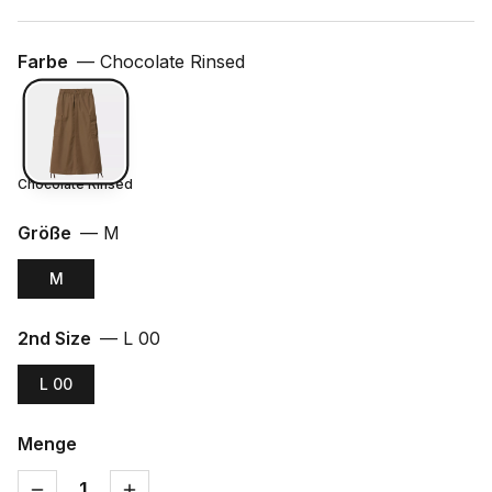
Farbe
—
Chocolate Rinsed
Chocolate Rinsed
Größe
—
M
M
2nd Size
—
L 00
L 00
Menge
1