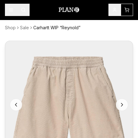
Shop
Sale
Carhartt WIP “Reynold”