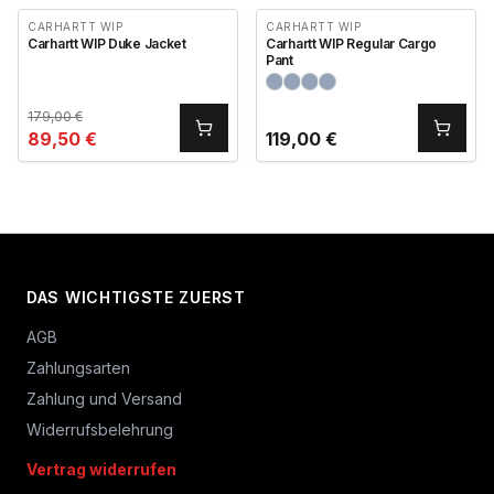
CARHARTT WIP
CARHARTT WIP
Carhartt WIP Duke Jacket
Carhartt WIP Regular Cargo
Pant
179,00
€
89,50
€
119,00
€
DAS WICHTIGSTE ZUERST
AGB
Zahlungsarten
Zahlung und Versand
Widerrufsbelehrung
Vertrag widerrufen