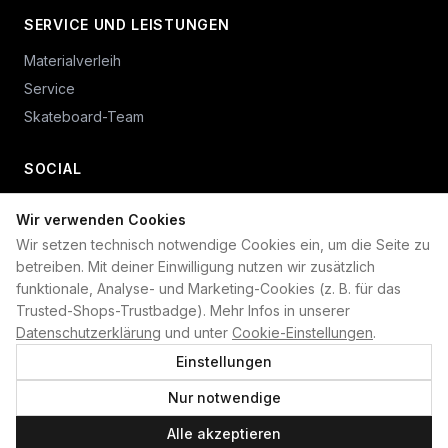
SERVICE UND LEISTUNGEN
Materialverleih
Service
Skateboard-Team
SOCIAL
Wir verwenden Cookies
+49 234 687 00 38
Wir setzen technisch notwendige Cookies ein, um die Seite zu
shop@plan-b-funsport.de
betreiben. Mit deiner Einwilligung nutzen wir zusätzlich
funktionale, Analyse- und Marketing-Cookies (z. B. für das
Sichere Zahlung mit:
Trusted-Shops-Trustbadge). Mehr Infos in unserer
Datenschutzerklärung
und unter
Cookie-Einstellungen
.
Einstellungen
Nur notwendige
©
2026
Plan B. Alle Rechte vorbehalten.
Alle akzeptieren