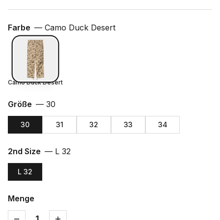
Farbe
—
Camo Duck Desert
Camo Duck Desert
Größe
—
30
30
31
32
33
34
2nd Size
—
L 32
L 32
Menge
1