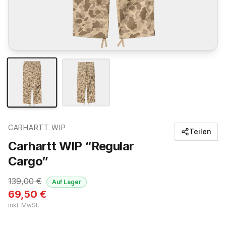
CARHARTT WIP
Teilen
Carhartt WIP “Regular
Cargo”
139,00
€
Auf Lager
69,50
€
inkl. MwSt.