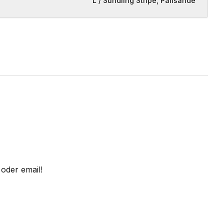
L / Sundling Stripe, Palisande
oder email!