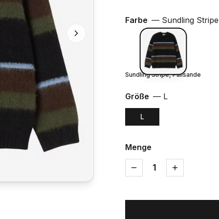
Farbe
—
Sundling Stripe
Sundling Stripe, Palisande
Größe
—
L
L
Menge
1