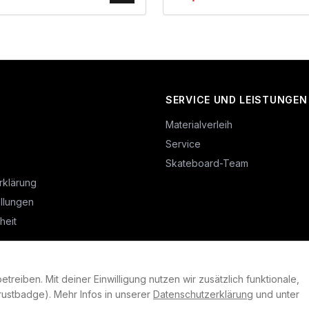
SERVICE UND LEISTUNGEN
Materialverleih
Service
Skateboard-Team
rklärung
llungen
heit
reiben. Mit deiner Einwilligung nutzen wir zusätzlich funktionale,
©
2026
Plan B. Alle Rechte vorbehalten.
ustbadge). Mehr Infos in unserer
Datenschutzerklärung
und unter