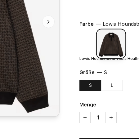
Farbe
—
Lowis Houndsto
Lowis Houndstooth Vitola Heath
Größe
—
S
S
L
Menge
1