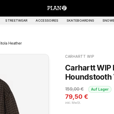
STREETWEAR
ACCESSOIRES
SKATEBOARDING
SNOWB
itola Heather
CARHARTT WIP
Carhartt WIP 
Houndstooth 
159,00
€
Auf Lager
79,50
€
inkl. MwSt.