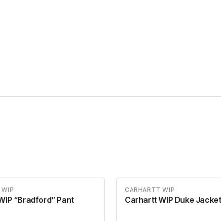
 WIP
CARHARTT WIP
WIP “Bradford” Pant
Carhartt WIP Duke Jacke