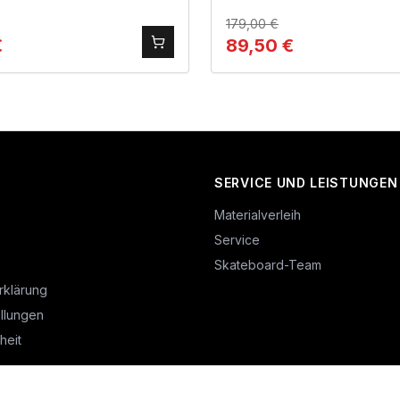
179,00
€
€
89,50
€
SERVICE UND LEISTUNGEN
Materialverleih
Service
Skateboard-Team
rklärung
llungen
heit