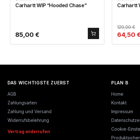
Carhartt WIP “Hooded Chase”
Carhartt 
129,00
€
85,00
€
64,50
DAS WICHTIGSTE ZUERST
PLAN B
AGB
Home
Zahlungsarten
Kontakt
Zahlung und Versand
Impressum
Widerrufsbelehrung
Datenschutze
Cookie-Einste
Vertrag widerrufen
Produktsicher