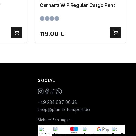
t
Carhartt WIP Regular Cargo Pant
119,00
€
SOCIAL
+49 234 687 00 38
shop@plan-b-funsport.de
Sichere Zahlung mit: