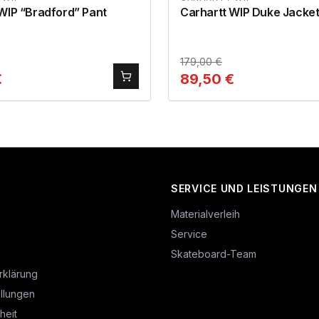
WIP “Bradford” Pant
Carhartt WIP Duke Jacke
179,00
€
€
89,50
€
SERVICE UND LEISTUNGEN
Materialverleih
Service
Skateboard-Team
rklärung
llungen
heit