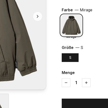
Farbe
—
Mirage
Mirage
Größe
—
S
S
Menge
1