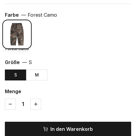
Farbe
—
Forest Camo
Forest Camo
Größe
—
S
S
M
Menge
1
In den Warenkorb