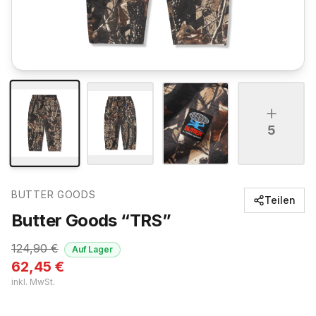
5
BUTTER GOODS
Teilen
Butter Goods “TRS”
124,90
€
Auf Lager
62,45
€
inkl. MwSt.