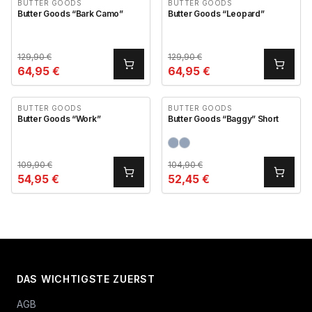
BUTTER GOODS
BUTTER GOODS
Butter Goods “Bark Camo”
Butter Goods “Leopard”
129,90
€
129,90
€
64,95
€
64,95
€
BUTTER GOODS
BUTTER GOODS
Butter Goods “Work”
Butter Goods “Baggy” Short
109,90
€
104,90
€
54,95
€
52,45
€
DAS WICHTIGSTE ZUERST
AGB