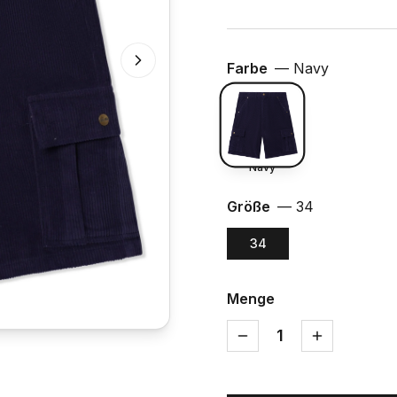
Farbe
—
Navy
Navy
Größe
—
34
34
Menge
1