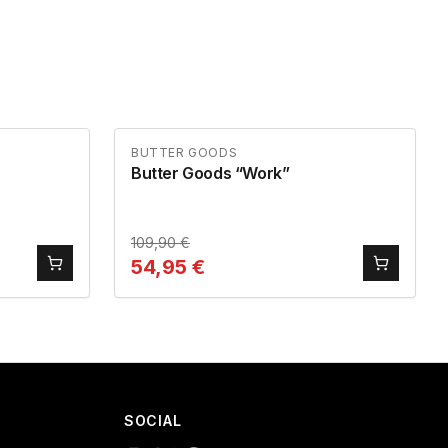
BUTTER GOODS
Butter Goods “Work”
109,90
€
54,95
€
SOCIAL