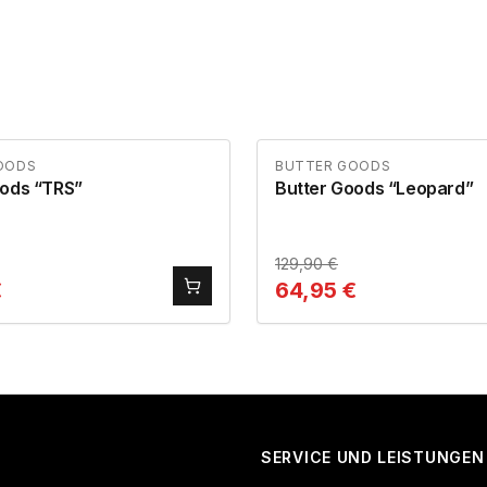
OODS
BUTTER GOODS
oods “TRS”
Butter Goods “Leopard”
129,90
€
€
64,95
€
SERVICE UND LEISTUNGEN