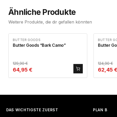
Ähnliche Produkte
Weitere Produkte, die dir gefallen könnten
BUTTER GOODS
BUTTER G
Butter Goods “Bark Camo”
Butter G
129,90
€
124,90
€
64,95
€
62,45
DAS WICHTIGSTE ZUERST
PLAN B