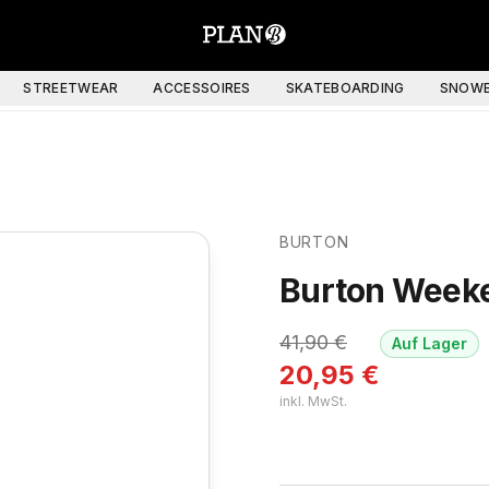
STREETWEAR
ACCESSOIRES
SKATEBOARDING
SNOWB
BURTON
Burton Week
41,90
€
Auf Lager
20,95
€
inkl. MwSt.