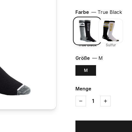
Farbe
—
True Black
True Black
Sulfur
Größe
—
M
M
Menge
1