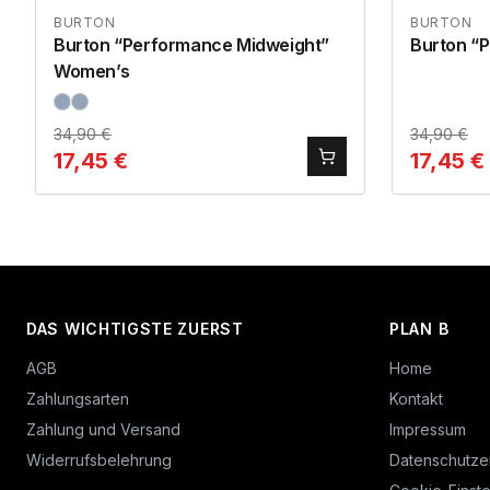
BURTON
BURTON
Burton “Performance Midweight”
Burton “
Women’s
34,90
€
34,90
€
17,45
€
17,45
€
DAS WICHTIGSTE ZUERST
PLAN B
AGB
Home
Zahlungsarten
Kontakt
Zahlung und Versand
Impressum
Widerrufsbelehrung
Datenschutze