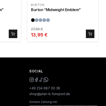
BURTON
m”
Burton “Midweight Emblem”
27,90
€
13,95
€
SOCIAL
+49 234 687 00 38
shop@plan-b-funsport.de
Sichere Zahlung mit: