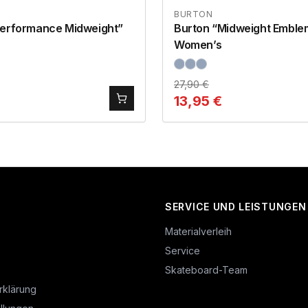
BURTON
Performance Midweight”
Burton “Midweight Emble
Women’s
27,90
€
13,95
€
SERVICE UND LEISTUNGEN
Materialverleih
Service
Skateboard-Team
rklärung