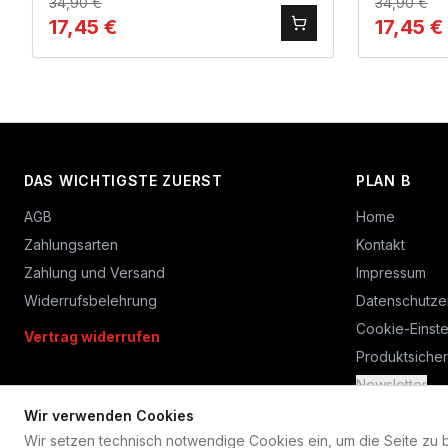
34,90
€
34,90
€
17,45
€
17,45
€
DAS WICHTIGSTE ZUERST
PLAN B
AGB
Home
Zahlungsarten
Kontakt
Zahlung und Versand
Impressum
Widerrufsbelehrung
Datenschutze
Cookie-Einste
Vertrag widerrufen
Produktsicher
Newsletter
Wir verwenden Cookies
Wir setzen technisch notwendige Cookies ein, um die Seite zu bet