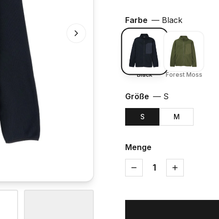
Farbe
—
Black
Black
Forest Moss
Größe
—
S
S
M
Menge
1