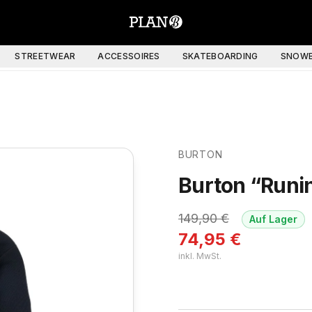
STREETWEAR
ACCESSOIRES
SKATEBOARDING
SNOWB
BURTON
Burton “Runi
149,90
€
Auf Lager
74,95
€
inkl. MwSt.