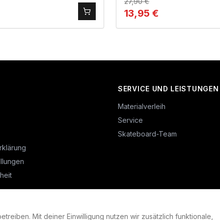
27,90
€
13,95
€
SERVICE UND LEISTUNGEN
Materialverleih
Service
Skateboard-Team
rklärung
llungen
heit
reiben. Mit deiner Einwilligung nutzen wir zusätzlich funktionale,