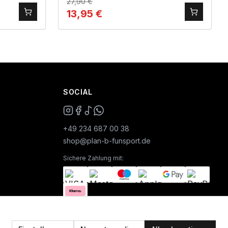
27,90
€
13,95
€
SOCIAL
+49 234 687 00 38
shop@plan-b-funsport.de
Sichere Zahlung mit: