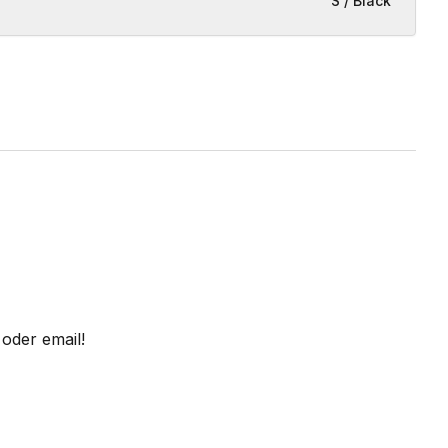
S / Black
oder email!