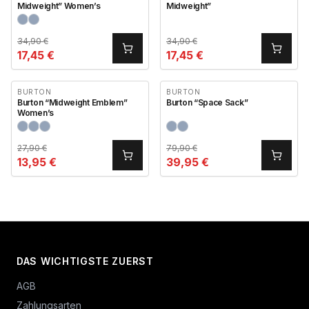
Midweight” Women’s
Midweight”
34,90
€
34,90
€
17,45
€
17,45
€
BURTON
BURTON
Burton “Midweight Emblem”
Burton “Space Sack”
Women’s
27,90
€
79,90
€
13,95
€
39,95
€
DAS WICHTIGSTE ZUERST
AGB
Zahlungsarten