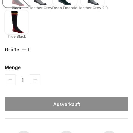
Black
Heather Grey
Deep Emerald
Heather Grey 2.0
True Black
Größe
—
L
Menge
1
Ausverkauft