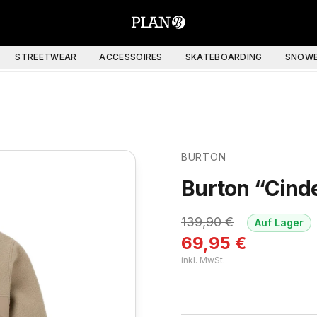
STREETWEAR
ACCESSOIRES
SKATEBOARDING
SNOWB
BURTON
Burton “Cind
139,90
€
Auf Lager
69,95
€
inkl. MwSt.