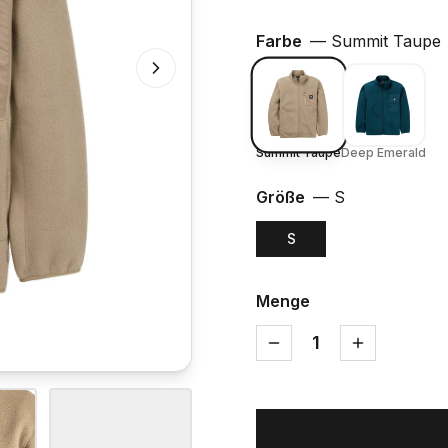
Farbe
—
Summit Taupe
Summit Taupe
Deep Emerald
Größe
—
S
S
Menge
1