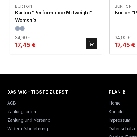
BURTON
BURTON
Burton “Performance Midweight”
Burton “
Women’s
34,90
€
34,90
€
17,45
€
17,45
€
DAS WICHTIGSTE ZUERST
PLAN B
AGB
Home
Zahlungsarten
Kontakt
Zahlung und Versand
Impressum
Widerrufsbelehrung
Datenschutze