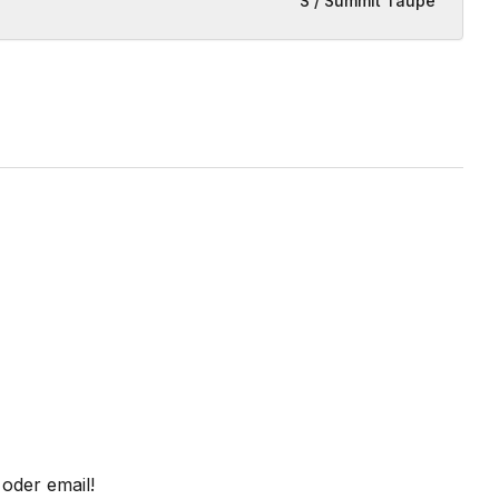
S / Summit Taupe
oder email!