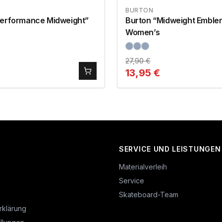
BURTON
Performance Midweight”
Burton “Midweight Emble
Women’s
27,90
€
13,95
€
SERVICE UND LEISTUNGEN
Materialverleih
Service
Skateboard-Team
rklärung