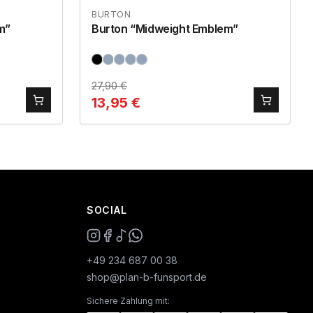
BURTON
m”
Burton “Midweight Emblem”
27,90
€
13,95
€
SOCIAL
+49 234 687 00 38
shop@plan-b-funsport.de
Sichere Zahlung mit: