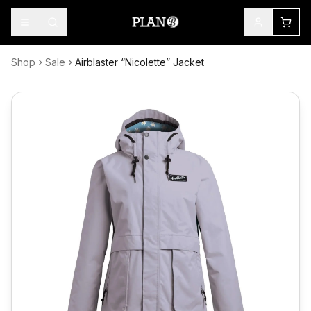
Shop
Sale
Airblaster “Nicolette” Jacket