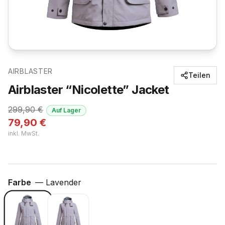
AIRBLASTER
Teilen
Airblaster “Nicolette” Jacket
299,90
€
Auf Lager
79,90
€
inkl. MwSt.
Farbe
—
Lavender