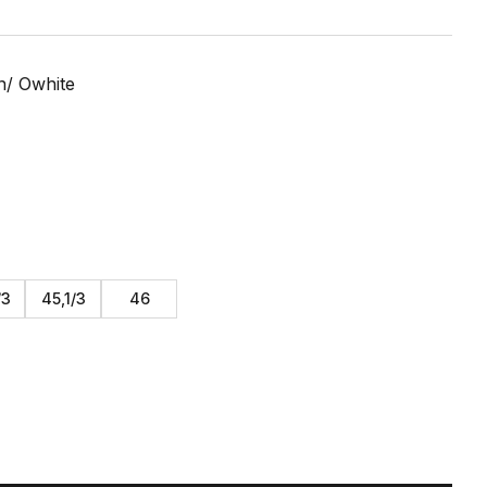
n/ Owhite
/3
45,1/3
46