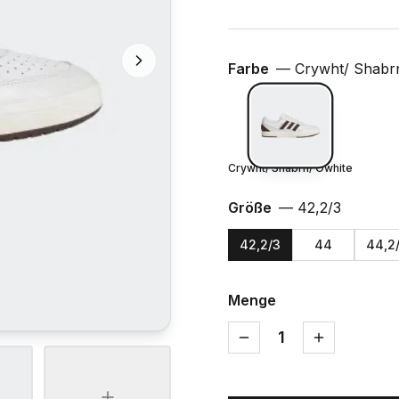
Farbe
—
Crywht/ Shabr
Crywht/ Shabrn/ Owhite
Größe
—
42,2/3
42,2/3
44
44,2
Menge
1