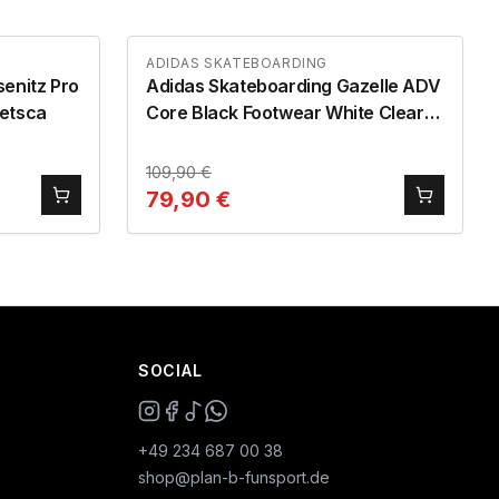
ADIDAS SKATEBOARDING
enitz Pro
Adidas Skateboarding Gazelle ADV
etsca
Core Black Footwear White Clear
Granite
109,90
€
79,90
€
SOCIAL
+49 234 687 00 38
shop@plan-b-funsport.de