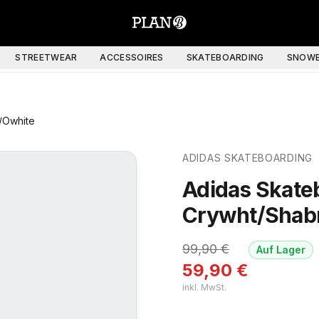
STREETWEAR
ACCESSOIRES
SKATEBOARDING
SNOWB
/Owhite
ADIDAS SKATEBOARDING
Adidas Skate
Crywht/Shab
99,90
€
Auf Lager
59,90
€
inkl. MwSt.