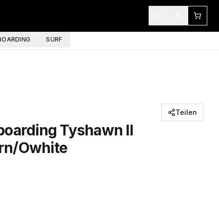
OARDING
SURF
Teilen
boarding Tyshawn II
rn/Owhite