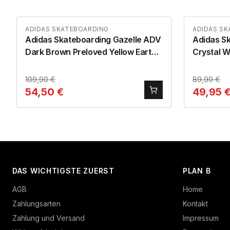
ADIDAS SKATEBOARDING
ADIDAS S
Adidas Skateboarding Gazelle ADV
Adidas Sk
Dark Brown Preloved Yellow Earth
Crystal W
Strata
109,90
€
89,90
€
54,50
€
49,95
DAS WICHTIGSTE ZUERST
PLAN B
AGB
Home
Zahlungsarten
Kontakt
Zahlung und Versand
Impressum