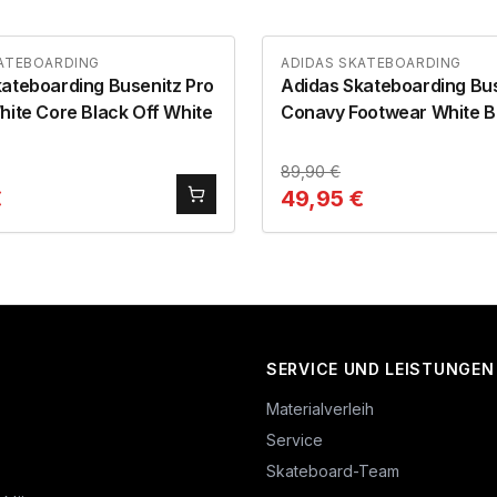
KATEBOARDING
ADIDAS SKATEBOARDING
ateboarding Busenitz Pro
Adidas Skateboarding Bus
hite Core Black Off White
Conavy Footwear White B
89,90
€
€
49,95
€
SERVICE UND LEISTUNGEN
Materialverleih
Service
Skateboard-Team