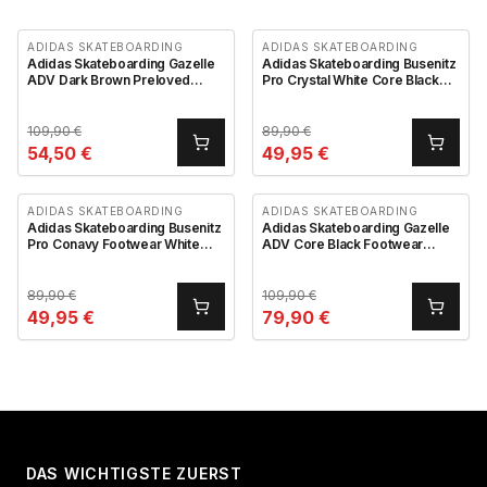
ADIDAS SKATEBOARDING
ADIDAS SKATEBOARDING
Adidas Skateboarding Gazelle
Adidas Skateboarding Busenitz
ADV Dark Brown Preloved
Pro Crystal White Core Black
Yellow Earth Strata
Off White
109,90
€
89,90
€
54,50
€
49,95
€
ADIDAS SKATEBOARDING
ADIDAS SKATEBOARDING
Adidas Skateboarding Busenitz
Adidas Skateboarding Gazelle
Pro Conavy Footwear White
ADV Core Black Footwear
Betsca
White Clear Granite
89,90
€
109,90
€
49,95
€
79,90
€
DAS WICHTIGSTE ZUERST