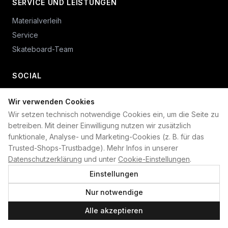
SERVICE UND LEISTUNGEN
Materialverleih
Service
Skateboard-Team
SOCIAL
Wir verwenden Cookies
+49 234 687 00 38
Wir setzen technisch notwendige Cookies ein, um die Seite zu
shop@plan-b-funsport.de
betreiben. Mit deiner Einwilligung nutzen wir zusätzlich
funktionale, Analyse- und Marketing-Cookies (z. B. für das
Sichere Zahlung mit:
Trusted-Shops-Trustbadge). Mehr Infos in unserer
Datenschutzerklärung
und unter
Cookie-Einstellungen
.
Einstellungen
Nur notwendige
©
2026
Plan B. Alle Rechte vorbehalten.
Alle akzeptieren