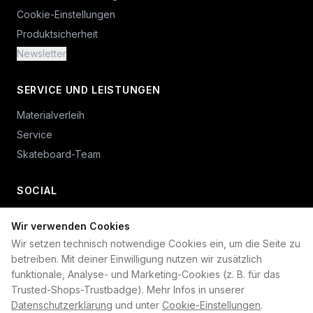
Cookie-Einstellungen
Produktsicherheit
Newsletter
SERVICE UND LEISTUNGEN
Materialverleih
Service
Skateboard-Team
SOCIAL
Wir verwenden Cookies
+49 234 687 00 38
Wir setzen technisch notwendige Cookies ein, um die Seite zu
shop@plan-b-funsport.de
betreiben. Mit deiner Einwilligung nutzen wir zusätzlich
funktionale, Analyse- und Marketing-Cookies (z. B. für das
Sichere Zahlung mit:
Trusted-Shops-Trustbadge). Mehr Infos in unserer
Datenschutzerklärung
und unter
Cookie-Einstellungen
.