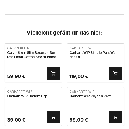
Vielleicht gefällt dir das hier:
CALVIN KLEIN
CARHARTT WIP
Calvin Klein Slim Boxers - 3er
Carhartt WIP Simple Pant Wall
Pack Icon Cotton Strech Black
rinsed
59,90
€
119,00
€
CARHARTT WIP
CARHARTT WIP
Carhartt WIP Harlem Cap
Carhartt WIP Payson Pant
39,00
€
99,00
€