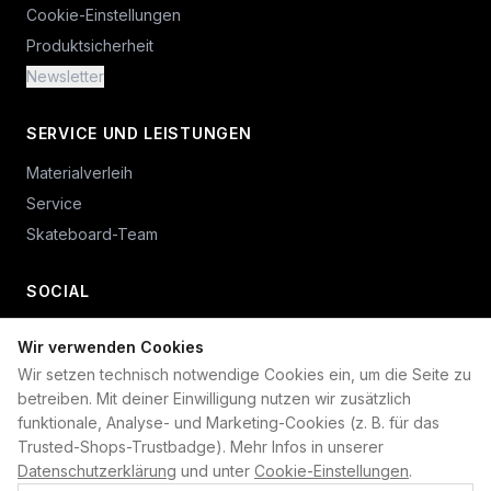
Cookie-Einstellungen
Produktsicherheit
Newsletter
SERVICE UND LEISTUNGEN
Materialverleih
Service
Skateboard-Team
SOCIAL
Wir verwenden Cookies
+49 234 687 00 38
Wir setzen technisch notwendige Cookies ein, um die Seite zu
shop@plan-b-funsport.de
betreiben. Mit deiner Einwilligung nutzen wir zusätzlich
funktionale, Analyse- und Marketing-Cookies (z. B. für das
Sichere Zahlung mit:
Trusted-Shops-Trustbadge). Mehr Infos in unserer
Datenschutzerklärung
und unter
Cookie-Einstellungen
.