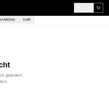
OARDING
SURF
cht
ich geändert.
dich.