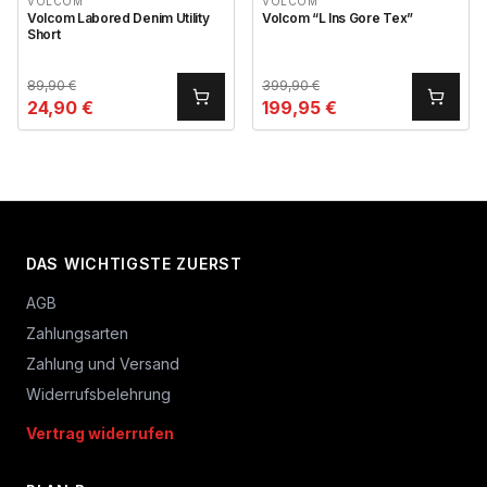
VOLCOM
VOLCOM
Volcom Labored Denim Utility
Volcom “L Ins Gore Tex”
Short
89,90
€
399,90
€
24,90
€
199,95
€
DAS WICHTIGSTE ZUERST
AGB
Zahlungsarten
Zahlung und Versand
Widerrufsbelehrung
Vertrag widerrufen