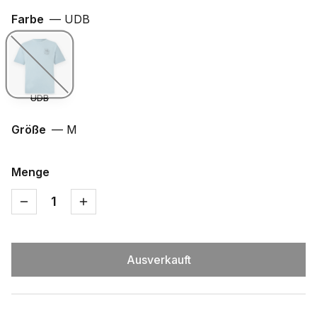
Farbe
—
UDB
UDB
Größe
—
M
Menge
1
Ausverkauft