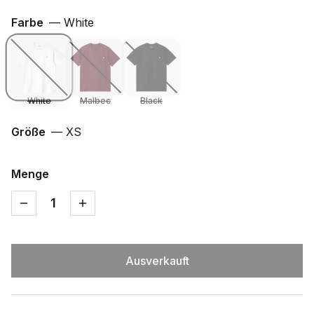
Farbe
—
White
White
Malbec
Black
Größe
—
XS
Menge
1
Ausverkauft