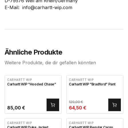
D-79576 Weil am Rhein/Germany
E-Mail: info@carhartt-wip.com
Ähnliche Produkte
Weitere Produkte, die dir gefallen könnten
CARHARTT WIP
CARHARTT WIP
Carhartt WIP “Hooded Chase”
Carhartt WIP “Bradford” Pant
129,00
€
85,00
€
64,50
€
CARHARTT WIP
CARHARTT WIP
Carhartt WIP Duke Jacket
Carhartt WIP Regular Cargo