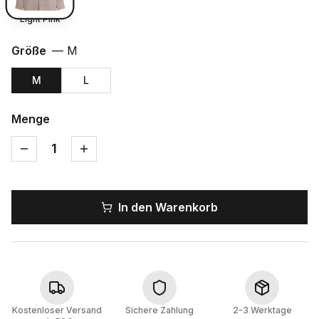
Light Pink
Größe
—
M
M
L
Menge
1
In den Warenkorb
Kostenloser Versand
Sichere Zahlung
2-3 Werktage