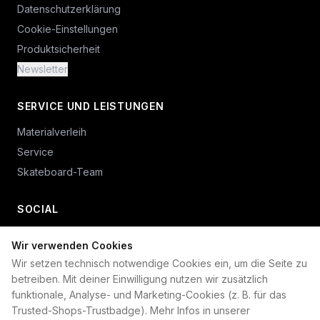
Datenschutzerklärung
Cookie-Einstellungen
Produktsicherheit
Newsletter
SERVICE UND LEISTUNGEN
Materialverleih
Service
Skateboard-Team
SOCIAL
Wir verwenden Cookies
+49 234 687 00 38
Wir setzen technisch notwendige Cookies ein, um die Seite zu
shop@plan-b-funsport.de
betreiben. Mit deiner Einwilligung nutzen wir zusätzlich
funktionale, Analyse- und Marketing-Cookies (z. B. für das
Sichere Zahlung mit:
Trusted-Shops-Trustbadge). Mehr Infos in unserer