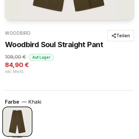
WOODBIRD
Teilen
Woodbird Soul Straight Pant
109,00
€
Auf Lager
84,90
€
inkl. MwSt.
Farbe
—
Khaki
Khaki