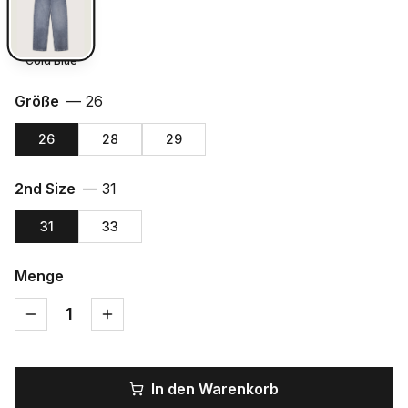
Cold Blue
Größe
—
26
26
28
29
2nd Size
—
31
31
33
Menge
1
In den Warenkorb