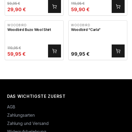
59,95
€
119,95
€
29,90
€
59,90
€
WOODBIRD
WOODBIRD
Woodbird Buzo Wool Shirt
Woodbird “Carla”
119,95
€
59,95
€
99,95
€
DAS WICHTIGSTE ZUERST
AGB
Zahlungsarten
Zahlung und Versand
Widerrufsbelehrung