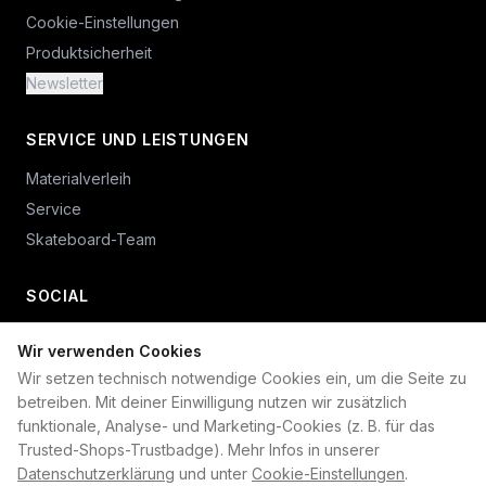
Cookie-Einstellungen
Produktsicherheit
Newsletter
SERVICE UND LEISTUNGEN
Materialverleih
Service
Skateboard-Team
SOCIAL
Wir verwenden Cookies
+49 234 687 00 38
Wir setzen technisch notwendige Cookies ein, um die Seite zu
shop@plan-b-funsport.de
betreiben. Mit deiner Einwilligung nutzen wir zusätzlich
funktionale, Analyse- und Marketing-Cookies (z. B. für das
Sichere Zahlung mit:
Trusted-Shops-Trustbadge). Mehr Infos in unserer
Datenschutzerklärung
und unter
Cookie-Einstellungen
.