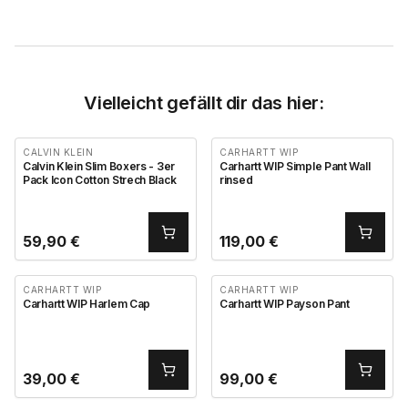
Vielleicht gefällt dir das hier:
CALVIN KLEIN
CARHARTT WIP
Calvin Klein Slim Boxers - 3er
Carhartt WIP Simple Pant Wall
Pack Icon Cotton Strech Black
rinsed
59,90
€
119,00
€
CARHARTT WIP
CARHARTT WIP
Carhartt WIP Harlem Cap
Carhartt WIP Payson Pant
39,00
€
99,00
€