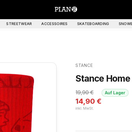
STREETWEAR
ACCESSOIRES
SKATEBOARDING
SNOWB
STANCE
Stance Home 
19,90
€
Auf Lager
14,90
€
inkl. MwSt.