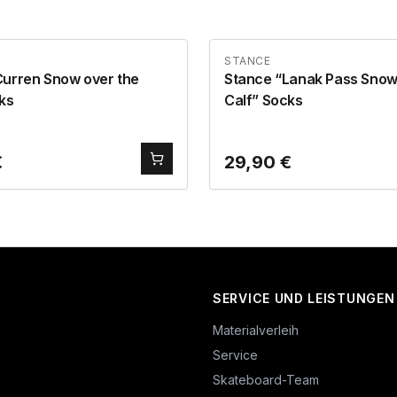
STANCE
Curren Snow over the
Stance “Lanak Pass Snow
ks
Calf” Socks
€
29,90
€
SERVICE UND LEISTUNGEN
Materialverleih
Service
Skateboard-Team