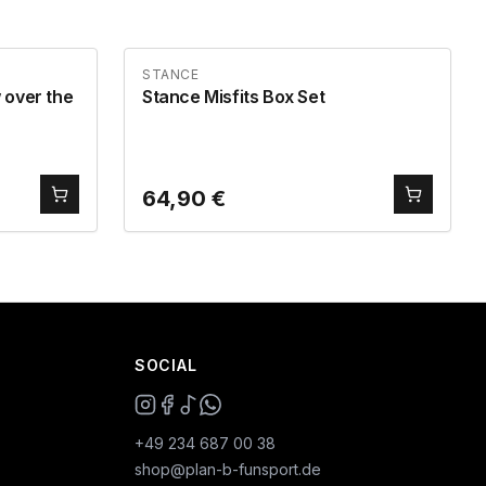
STANCE
 over the
Stance Misfits Box Set
64,90
€
SOCIAL
+49 234 687 00 38
shop@plan-b-funsport.de