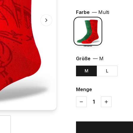
Farbe
—
Multi
Multi
Größe
—
M
M
L
Menge
1