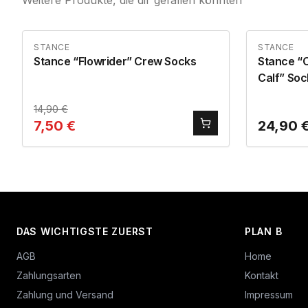
Weitere Produkte, die dir gefallen könnten
STANCE
STANCE
Stance “Flowrider” Crew Socks
Stance “
Calf” Soc
14,90
€
7,50
€
24,90
DAS WICHTIGSTE ZUERST
PLAN B
AGB
Home
Zahlungsarten
Kontakt
Zahlung und Versand
Impressum