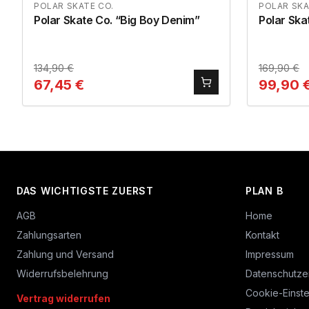
POLAR SKATE CO.
POLAR SKA
Polar Skate Co. “Big Boy Denim”
Polar Ska
134,90
€
169,90
€
67,45
€
99,90
DAS WICHTIGSTE ZUERST
PLAN B
AGB
Home
Zahlungsarten
Kontakt
Zahlung und Versand
Impressum
Widerrufsbelehrung
Datenschutze
Cookie-Einste
Vertrag widerrufen