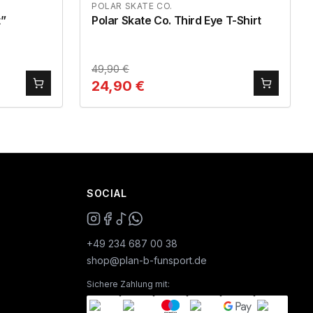
POLAR SKATE CO.
t”
Polar Skate Co. Third Eye T-Shirt
49,90
€
24,90
€
SOCIAL
+49 234 687 00 38
shop@plan-b-funsport.de
Sichere Zahlung mit: