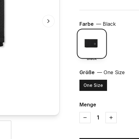
Farbe
—
Black
Black
Größe
—
One Size
One Size
Menge
1