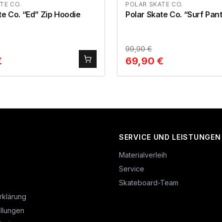
TE CO.
POLAR SKATE CO.
te Co. “Ed” Zip Hoodie
Polar Skate Co. “Surf Pan
99,90
€
€
69,90
€
SERVICE UND LEISTUNGEN
Materialverleih
Service
Skateboard-Team
rklärung
llungen