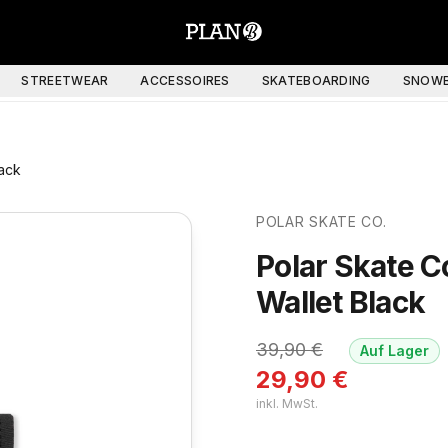
STREETWEAR
ACCESSOIRES
SKATEBOARDING
SNOWB
lack
POLAR SKATE CO.
Polar Skate C
Wallet Black
39,90
€
Auf Lager
29,90
€
inkl. MwSt.