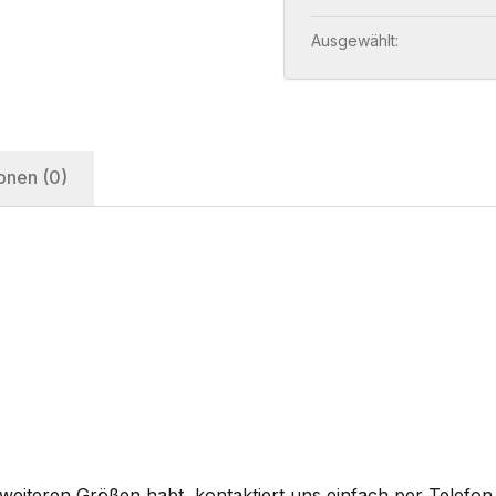
Ausgewählt:
onen (0)
eiteren Größen habt, kontaktiert uns einfach per Telefon 